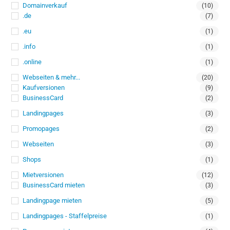
Domainverkauf
(10)
.de
(7)
.eu
(1)
.info
(1)
.online
(1)
Webseiten & mehr...
(20)
Kaufversionen
(9)
BusinessCard
(2)
Landingpages
(3)
Promopages
(2)
Webseiten
(3)
Shops
(1)
Mietversionen
(12)
BusinessCard mieten
(3)
Landingpage mieten
(5)
Landingpages - Staffelpreise
(1)