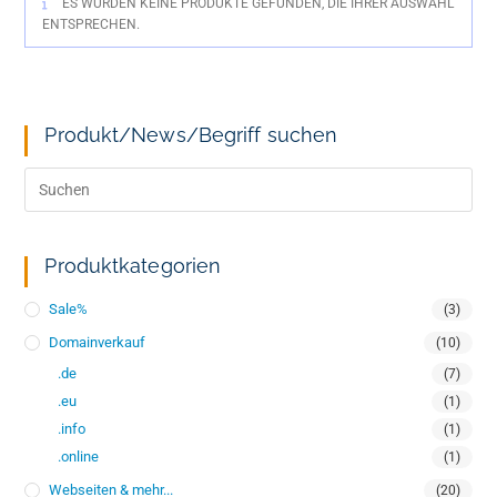
ES WURDEN KEINE PRODUKTE GEFUNDEN, DIE IHRER AUSWAHL
ENTSPRECHEN.
Produkt/News/Begriff suchen
Produktkategorien
Sale%
(3)
Domainverkauf
(10)
.de
(7)
.eu
(1)
.info
(1)
.online
(1)
Webseiten & mehr...
(20)