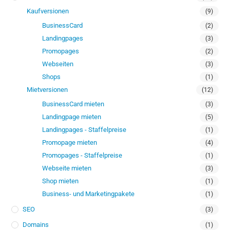
Kaufversionen
(9)
BusinessCard
(2)
Landingpages
(3)
Promopages
(2)
Webseiten
(3)
Shops
(1)
Mietversionen
(12)
BusinessCard mieten
(3)
Landingpage mieten
(5)
Landingpages - Staffelpreise
(1)
Promopage mieten
(4)
Promopages - Staffelpreise
(1)
Webseite mieten
(3)
Shop mieten
(1)
Business- und Marketingpakete
(1)
SEO
(3)
Domains
(1)