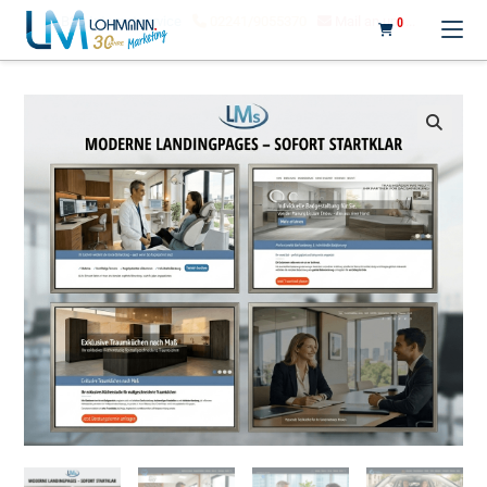
LOHMANN MARKETING
B2B
Internetservice
02241/9055370
Mail an uns...
0
🔍