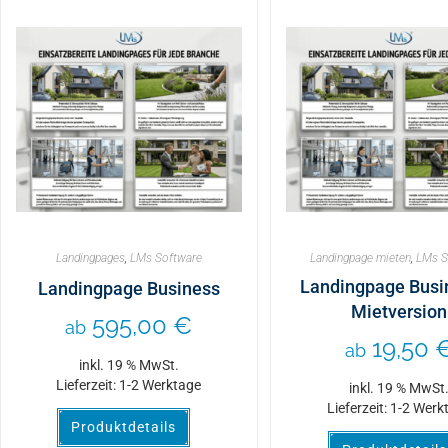
Landingpages
,
LMs Software
Landingpage mieten
,
LMs S
Landingpage Busi
Landingpage Business
Mietversion
595,00
€
ab
19,50
ab
inkl. 19 % MwSt.
Lieferzeit:
1-2 Werktage
inkl. 19 % MwSt
Lieferzeit:
1-2 Werk
Produktdetails