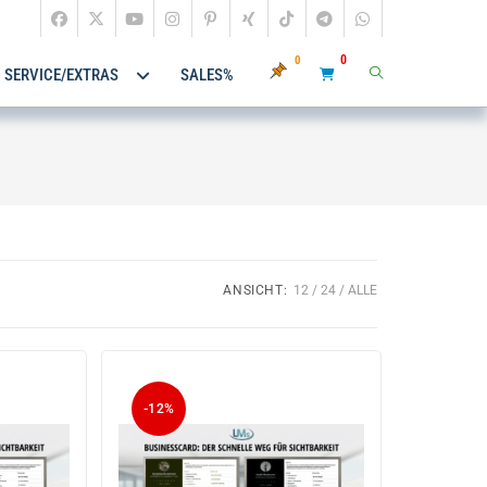
0
0
SERVICE/EXTRAS
SALES%
ANSICHT:
12
24
ALLE
-12%