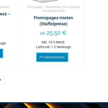
oftware
Promopages - Staffelpreise
,
LMs Software
,
Promopage mieten
ess –
Promopages mieten
(Staffelpreise)
€
25,50
€
ab
.
inkl. 19 % MwSt.
tage
Lieferzeit:
1-2 Werktage
Produktdetails