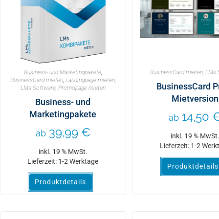
Business- und Marketingpakete
,
BusinessCard mieten
,
LMs 
BusinessCard mieten
,
Landingpage mieten
,
BusinessCard P
LMs Software
,
Promopage mieten
Mietversion
Business- und
Marketingpakete
14,50
ab
39,99
€
ab
inkl. 19 % MwSt
Lieferzeit:
1-2 Werk
inkl. 19 % MwSt.
Lieferzeit:
1-2 Werktage
Produktdetails
Produktdetails