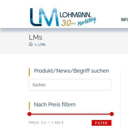
INF
LMs
>>
LMs
Produkt/News/Begriff suchen
Nach Preis filtern
PREIS:
0 €
—
1.480 €
FILTER