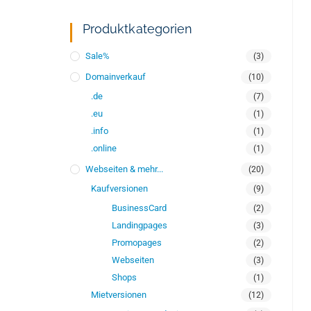
Produktkategorien
Sale%
(3)
Domainverkauf
(10)
.de
(7)
.eu
(1)
.info
(1)
.online
(1)
Webseiten & mehr...
(20)
Kaufversionen
(9)
BusinessCard
(2)
Landingpages
(3)
Promopages
(2)
Webseiten
(3)
Shops
(1)
Mietversionen
(12)