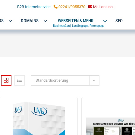
LOHMANN MARKETING
B2B
Internetservice
02241/9055370
Mail an uns...
OS
DOMAINS
WEBSEITEN & MEHR…
SEO
BusinessCard, Landingpage, Promopage
Standardsortierung