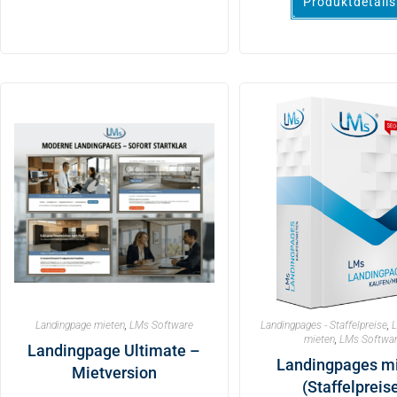
Produktdetails
Landingpage mieten
,
LMs Software
Landingpages - Staffelpreise
,
L
mieten
,
LMs Softwa
Landingpage Ultimate –
Landingpages m
Mietversion
(Staffelpreis