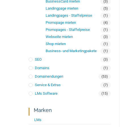
BusinessCard mieten
(3)
Landingpage mieten
(5)
Landingpages - Staffelpreise
(1)
Promopage mieten
(4)
Promopages - Staffelpreise
(1)
Webseite mieten
(3)
Shop mieten
(1)
Business- und Marketingpakete
(1)
SEO
(3)
Domains
(1)
Domainendungen
(53)
Service & Extras
(7)
LMs Software
(15)
Marken
LMs