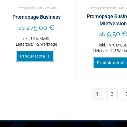
Promopages
,
LMs Software
Promopage mieten
,
LMs S
Promopage Busin
Promopage Business
Mietversion
275,00
€
ab
9,50
ab
inkl. 19 % MwSt.
Lieferzeit:
1-2 Werktage
inkl. 19 % MwSt
Lieferzeit:
1-2 Werk
Produktdetails
Produktdetails
1
2