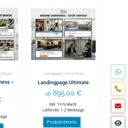
oftware
Landingpages
,
LMs Software
ness –
Landingpage Ultimate
895,00
€
ab
€
inkl. 19 % MwSt.
Lieferzeit:
1-2 Werktage
.
tage
Produktdetails