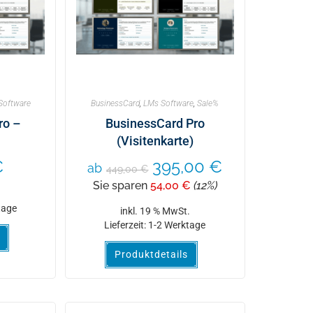
Software
BusinessCard
,
LMs Software
,
Sale%
ro –
BusinessCard Pro
(Visitenkarte)
€
395,00
€
ab
449,00
€
Sie sparen
54,00
€
(12%)
.
tage
inkl. 19 % MwSt.
Lieferzeit:
1-2 Werktage
Produktdetails