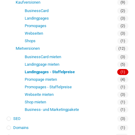
Kaufversionen
(9)
BusinessCard
(2)
Landingpages
(3)
Promopages
(2)
Webseiten
(3)
Shops
(1)
Mietversionen
(12)
BusinessCard mieten
(3)
Landingpage mieten
(5)
Landingpages - Staffelpreise
(1)
Promopage mieten
(4)
Promopages - Staffelpreise
(1)
Webseite mieten
(3)
Shop mieten
(1)
Business- und Marketingpakete
(1)
SEO
(3)
Domains
(1)