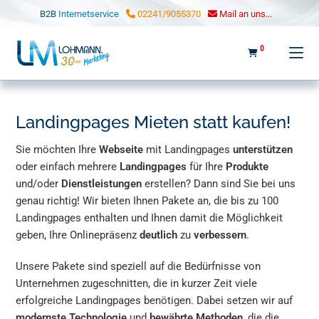
LOHMANN MARKETING
B2B
Internetservice
02241/9055370
Mail an uns...
0
Landingpages Mieten statt kaufen!
Sie möchten Ihre
Webseite
mit Landingpages
unterstützen
oder einfach mehrere
Landingpages
für Ihre
Produkte
und/oder
Dienstleistungen
erstellen? Dann sind Sie bei uns
genau richtig! Wir bieten Ihnen Pakete an, die bis zu 100
Landingpages enthalten und Ihnen damit die Möglichkeit
geben, Ihre Onlinepräsenz
deutlich
zu
verbessern
.
Unsere Pakete sind speziell auf die Bedürfnisse von
Unternehmen zugeschnitten, die in kurzer Zeit viele
erfolgreiche Landingpages benötigen. Dabei setzen wir auf
modernste Technologie
und
bewährte Methoden
, die die