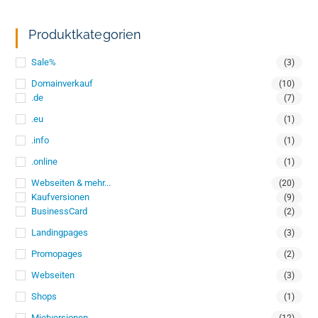
Produktkategorien
Sale%
(3)
Domainverkauf
(10)
.de
(7)
.eu
(1)
.info
(1)
.online
(1)
Webseiten & mehr...
(20)
Kaufversionen
(9)
BusinessCard
(2)
Landingpages
(3)
Promopages
(2)
Webseiten
(3)
Shops
(1)
Mietversionen
(12)