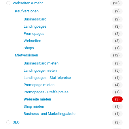
Webseiten & mehr...
(20)
Kaufversionen
(9)
BusinessCard
(2)
Landingpages
(3)
Promopages
(2)
Webseiten
(3)
Shops
(1)
Mietversionen
(12)
BusinessCard mieten
(3)
Landingpage mieten
(5)
Landingpages - Staffelpreise
(1)
Promopage mieten
(4)
Promopages - Staffelpreise
(1)
Webseite mieten
(3)
Shop mieten
(1)
Business- und Marketingpakete
(1)
SEO
(3)