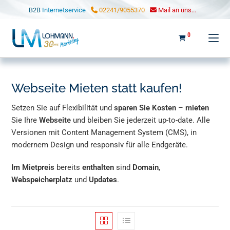
LOHMANN MARKETING
B2B
Internetservice
02241/9055370
Mail an uns...
0
Webseite Mieten statt kaufen!
Setzen Sie auf Flexibilität und
sparen Sie Kosten
–
mieten
Sie Ihre
Webseite
und bleiben Sie jederzeit up-to-date. Alle
Versionen mit Content Management System (CMS), in
modernem Design und responsiv für alle Endgeräte.
Im Mietpreis
bereits
enthalten
sind
Domain
,
Webspeicherplatz
und
Updates
.