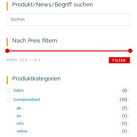
Produkt/News/Begriff suchen
Nach Preis filtern
PREIS:
20 €
—
70 €
FILTER
Produktkategorien
Sale%
(3)
Domainverkauf
(10)
.de
(7)
.eu
(1)
.info
(1)
.online
(1)