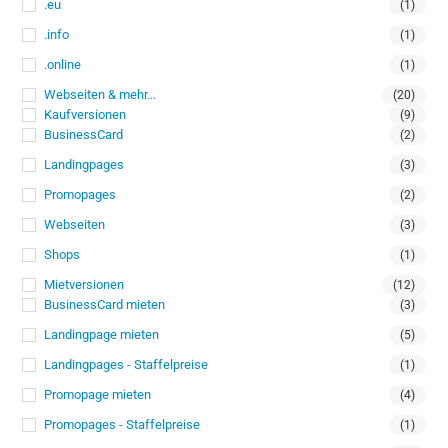
.eu
(1)
.info
(1)
.online
(1)
Webseiten & mehr...
(20)
Kaufversionen
(9)
BusinessCard
(2)
Landingpages
(3)
Promopages
(2)
Webseiten
(3)
Shops
(1)
Mietversionen
(12)
BusinessCard mieten
(3)
Landingpage mieten
(5)
Landingpages - Staffelpreise
(1)
Promopage mieten
(4)
Promopages - Staffelpreise
(1)