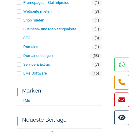
Promopages - Staffelpreise
(1)
Webseite mieten
(3)
Shop mieten
(1)
Business- und Marketingpakete
(1)
SEO
(3)
Domains
(1)
Domainendungen
(53)
Service & Extras
(7)
LMs Software
(15)
Marken
LMs
Neueste Beiträge