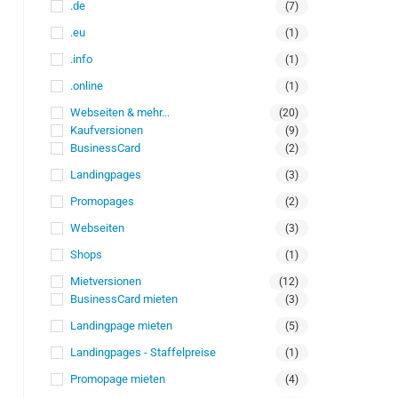
.de
(7)
.eu
(1)
.info
(1)
.online
(1)
Webseiten & mehr...
(20)
Kaufversionen
(9)
BusinessCard
(2)
Landingpages
(3)
Promopages
(2)
Webseiten
(3)
Shops
(1)
Mietversionen
(12)
BusinessCard mieten
(3)
Landingpage mieten
(5)
Landingpages - Staffelpreise
(1)
Promopage mieten
(4)