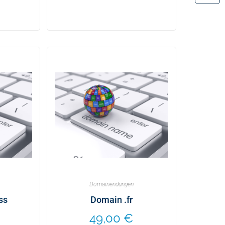
Domainendungen
ss
Domain .fr
49,00
€