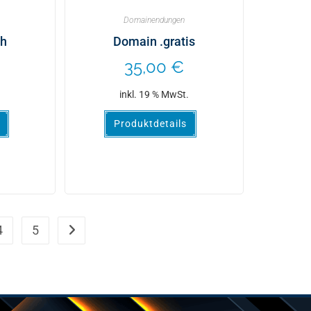
Domainendungen
bh
Domain .gratis
35,00
€
.
inkl. 19 % MwSt.
Produktdetails
4
5