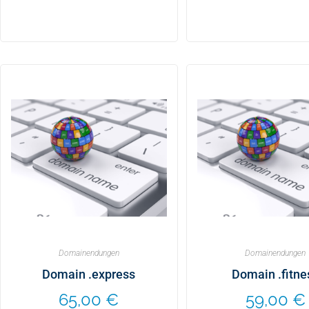
Domainendungen
Domainendungen
Domain .express
Domain .fitne
65,00
€
59,00
€