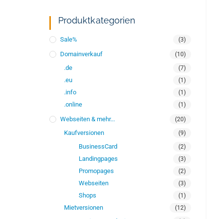
Produktkategorien
Sale%
(3)
Domainverkauf
(10)
.de
(7)
.eu
(1)
.info
(1)
.online
(1)
Webseiten & mehr...
(20)
Kaufversionen
(9)
BusinessCard
(2)
Landingpages
(3)
Promopages
(2)
Webseiten
(3)
Shops
(1)
Mietversionen
(12)