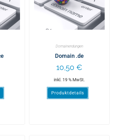
Domainendungen
ce
Domain .de
10,50
€
.
inkl. 19 % MwSt.
Produktdetails