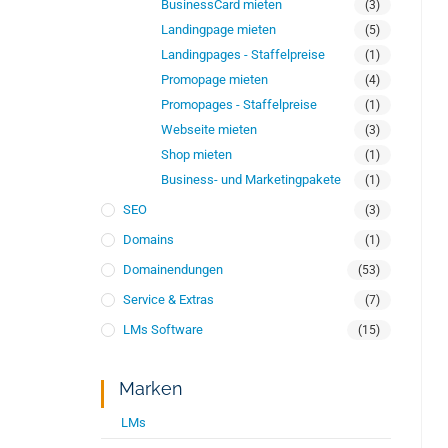
BusinessCard mieten
(3)
Landingpage mieten
(5)
Landingpages - Staffelpreise
(1)
Promopage mieten
(4)
Promopages - Staffelpreise
(1)
Webseite mieten
(3)
Shop mieten
(1)
Business- und Marketingpakete
(1)
SEO
(3)
Domains
(1)
Domainendungen
(53)
Service & Extras
(7)
LMs Software
(15)
Marken
LMs