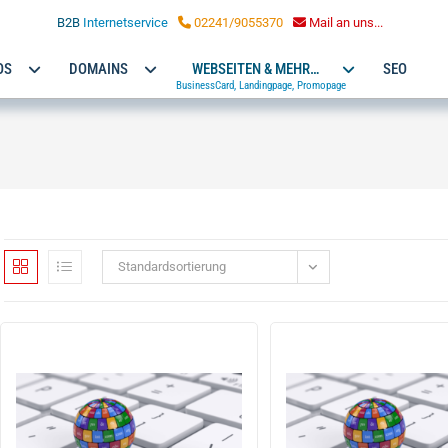
LOHMANN MARKETING
B2B
Internetservice
02241/9055370
Mail an uns...
OS
DOMAINS
WEBSEITEN & MEHR…
SEO
BusinessCard, Landingpage, Promopage
Standardsortierung