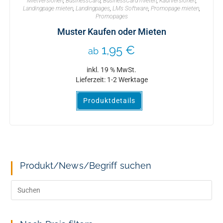
Mietversionen
,
BusinessCard
,
BusinessCard mieten
,
Kaufversionen
,
Landingpage mieten
,
Landingpages
,
LMs Software
,
Promopage mieten
,
Promopages
Muster Kaufen oder Mieten
1,95
€
ab
inkl. 19 % MwSt.
Lieferzeit:
1-2 Werktage
Produktdetails
Produkt/News/Begriff suchen