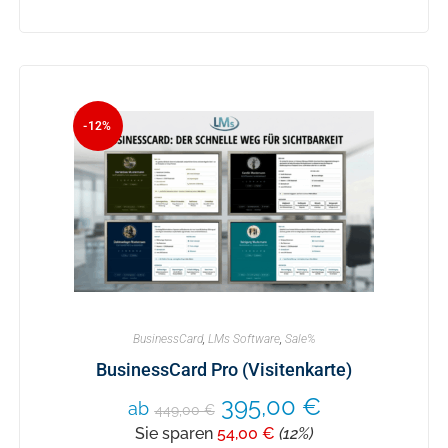
-12%
BusinessCard
,
LMs Software
,
Sale%
BusinessCard Pro (Visitenkarte)
395,00
€
ab
449,00
€
Sie sparen
54,00
€
(12%)