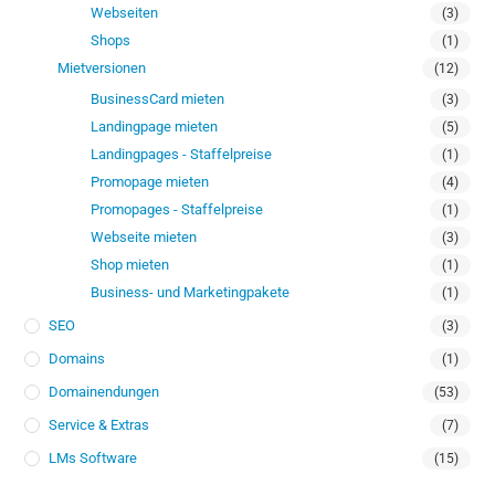
Webseiten
(3)
Shops
(1)
Mietversionen
(12)
BusinessCard mieten
(3)
Landingpage mieten
(5)
Landingpages - Staffelpreise
(1)
Promopage mieten
(4)
Promopages - Staffelpreise
(1)
Webseite mieten
(3)
Shop mieten
(1)
Business- und Marketingpakete
(1)
SEO
(3)
Domains
(1)
Domainendungen
(53)
Service & Extras
(7)
LMs Software
(15)