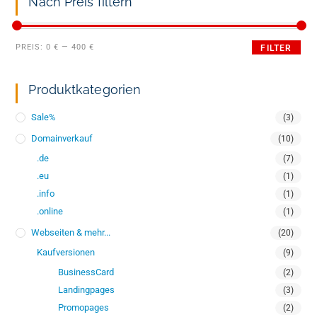
Nach Preis filtern
PREIS:
0 €
—
400 €
FILTER
Produktkategorien
Sale%
(3)
Domainverkauf
(10)
.de
(7)
.eu
(1)
.info
(1)
.online
(1)
Webseiten & mehr...
(20)
Kaufversionen
(9)
BusinessCard
(2)
Landingpages
(3)
Promopages
(2)