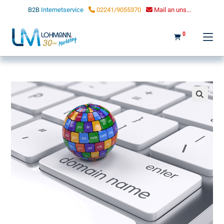
LOHMANN MARKETING
B2B
Internetservice
02241/9055370
Mail an uns...
0
🔍