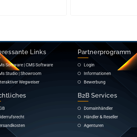
eressante Links
Partnerprogramm
Ms Software | CMS Software
Login
Ms Studio | Showroom
Informationen
nteraktiver Wegweiser
Bewerbung
chtliches
B2B Services
GB
Domainhändler
iderrufsrecht
Händler & Reseller
ersandkosten
Agenturen