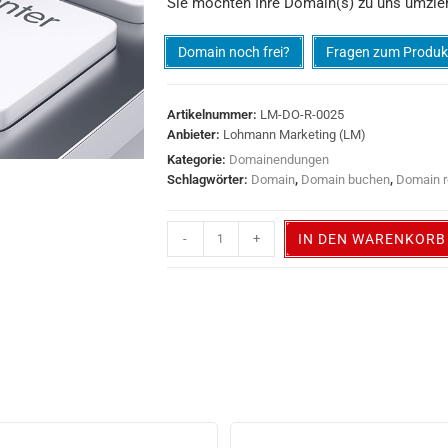
Sie möchten Ihre Domain(s) zu uns umzie
Domain noch frei?
Fragen zum Produk
Artikelnummer:
LM-DO-R-0025
Anbieter:
Lohmann Marketing (LM)
Kategorie:
Domainendungen
Schlagwörter:
Domain
,
Domain buchen
,
Domain r
-
+
IN DEN WARENKORB