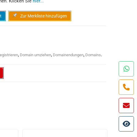
hen. Klicken Sie
hier...
t
Zur Merkliste hinzufügen
egistrieren
,
Domain umziehen
,
Domainendungen
,
Domains
.