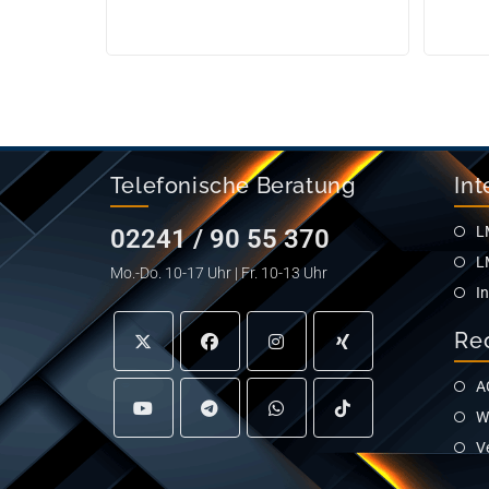
Telefonische Beratung
Int
L
02241 / 90 55 370
L
Mo.-Do. 10-17 Uhr | Fr. 10-13 Uhr
I
Re
A
W
V