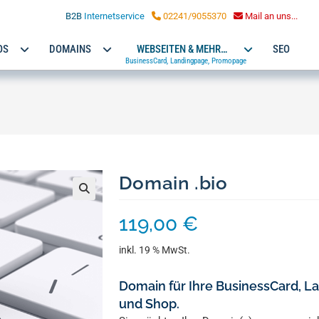
LOHMANN MARKETING
B2B
Internetservice
02241/9055370
Mail an uns...
OS
DOMAINS
WEBSEITEN & MEHR…
SEO
BusinessCard, Landingpage, Promopage
Domain .bio
🔍
119,00
€
inkl. 19 % MwSt.
Domain für Ihre BusinessCard, 
und Shop.