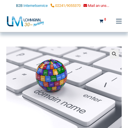
LOHMANN MARKETING
B2B
Internetservice
02241/9055370
Mail an uns...
0
🔍