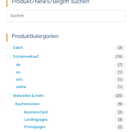
Produkt/News/Begriff suchen
Produktkategorien
Sale%
(3)
Domainverkauf
(10)
.de
(7)
.eu
(1)
.info
(1)
.online
(1)
Webseiten & mehr...
(20)
Kaufversionen
(9)
BusinessCard
(2)
Landingpages
(3)
Promopages
(2)