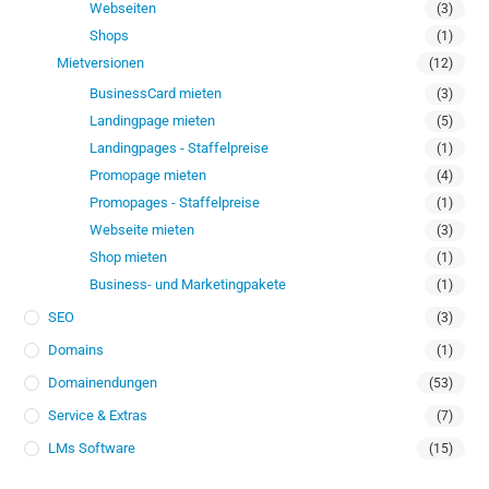
Webseiten
(3)
Shops
(1)
Mietversionen
(12)
BusinessCard mieten
(3)
Landingpage mieten
(5)
Landingpages - Staffelpreise
(1)
Promopage mieten
(4)
Promopages - Staffelpreise
(1)
Webseite mieten
(3)
Shop mieten
(1)
Business- und Marketingpakete
(1)
SEO
(3)
Domains
(1)
Domainendungen
(53)
Service & Extras
(7)
LMs Software
(15)